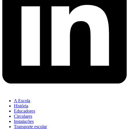
A Escola
História
Educadores
Circulares
Instalações
Transporte escolar