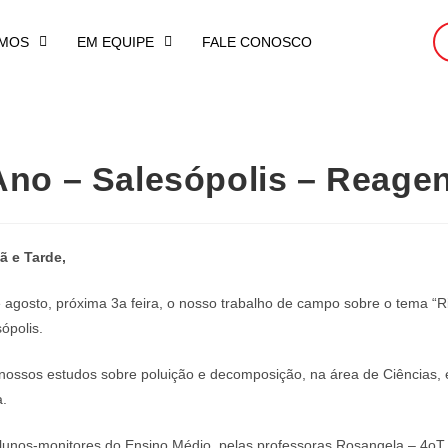
MOS
EM EQUIPE
FALE CONOSCO
 Ano – Salesópolis – Reag
ã e Tarde,
agosto, próxima 3a feira, o nosso trabalho de campo sobre o tema “Rio
ópolis.
ossos estudos sobre poluição e decomposição, na área de Ciências, e
a.
nos-monitores do Ensino Médio, pelas professoras Rosangela – 4oT e