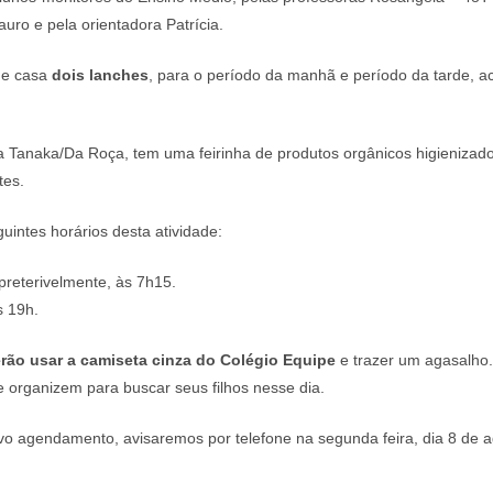
uro e pela orientadora Patrícia.
de casa
dois lanches
, para o período da manhã e período da tarde, 
Tanaka/Da Roça, tem uma feirinha de produtos orgânicos higienizado
tes.
uintes horários desta atividade:
preterivelmente, às 7h15.
s 19h.
rão usar a camiseta cinza do Colégio Equipe
e trazer um agasalho.
 organizem para buscar seus filhos nesse dia.
o agendamento, avisaremos por telefone na segunda feira, dia 8 de a