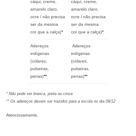
cáqui, creme,
cáqui, creme,
amarelo claro,
amarelo claro,
ocre / não precisa
ocre / não precisa
ser da mesma
ser da mesma
cor que a calça)
*
cor que a calça)
*
Adereços
Adereços
indígenas
indígenas
(colares,
(colares,
pulseiras,
pulseiras,
penas)
**
penas)
**
* Não pode ser branca, preta ou cinza
** Os adereços devem ser trazidos para a escola no dia 09/12
Atenciosamente,