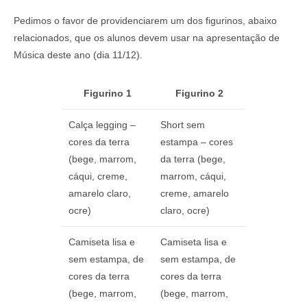
Pedimos o favor de providenciarem um dos figurinos, abaixo
relacionados, que os alunos devem usar na apresentação de
Música deste ano (dia 11/12).
Figurino 1
Figurino 2
Calça legging –
Short sem
cores da terra
estampa – cores
(bege, marrom,
da terra (bege,
cáqui, creme,
marrom, cáqui,
amarelo claro,
creme, amarelo
ocre)
claro, ocre)
Camiseta lisa e
Camiseta lisa e
sem estampa, de
sem estampa, de
cores da terra
cores da terra
(bege, marrom,
(bege, marrom,