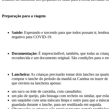
Preparação para a viagem
Saúde:
Esperando e torcendo para que todos possam ir, lembram
negativo para COVID-19.
Documentação:
É imprescindível, também, que todas as crian
reconhecida e um documento original. São condições para o e
Lancheira:
As crianças precisarão tomar dois lanches na quart
comprar o lanche do período da manhã na Cantina ou trazer de c
que enviem na lancheira apenas:
um suco ou leite de caixinha, com canudinho;
um pão de queijo, pão bisnaga com recheio ou similar, que esfa
um saquinho com uma máscara limpa e outro para que a máscara
guardada durante o lanche, para ser reutilizada em seguida.
Observação: as crianças vão precisar ter uma garrafa reutiliz