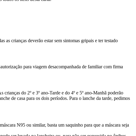
 as crianças deverão estar sem sintomas gripais e ter testado
a autorização para viagem desacompanhada de familiar com firma
 As crianças do 2º e 3º ano-Tarde e do 4º e 5º ano-Manhã poderão
anche de casa para os dois períodos. Para o lanche da tarde, pedimos
máscara N95 ou similar, basta um saquinho para que a máscara seja
ode ser levada na lancheira ou, para não ser esquecida no ônibus,