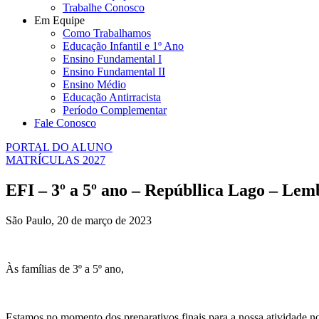
Trabalhe Conosco
Em Equipe
Como Trabalhamos
Educação Infantil e 1º Ano
Ensino Fundamental I
Ensino Fundamental II
Ensino Médio
Educação Antirracista
Período Complementar
Fale Conosco
PORTAL DO ALUNO
MATRÍCULAS 2027
EFI – 3º a 5º ano – Repúbllica Lago – Lemb
São Paulo, 20 de março de 2023
Às famílias de 3º a 5º ano,
Estamos no momento dos preparativos finais para a nossa atividade n