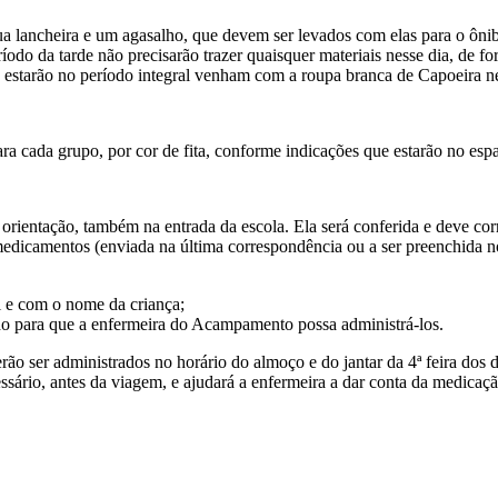
ua lancheira e um agasalho, que devem ser levados com elas para o ôn
eríodo da tarde não precisarão trazer quaisquer materiais nesse dia, de 
e estarão no período integral venham com a roupa branca de Capoeira ne
a cada grupo, por cor de fita, conforme indicações que estarão no espa
rientação, também na entrada da escola. Ela será conferida e deve cor
de medicamentos (enviada na última correspondência ou a ser preenchi
 e com o nome da criança;
do para que a enfermeira do Acampamento possa administrá-los.
ão ser administrados no horário do almoço e do jantar da 4ª feira dos
essário, antes da viagem, e ajudará a enfermeira a dar conta da medicaçã