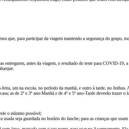
os que, para participar da viagem mantendo a segurança do grupo, todas
ças entreguem, antes da viagem, o resultado do teste para COVID-19, 
mbarque.
a-feira, um na escola, no período da manhã, e outro à tarde, no ônibus.
asa; as de 2º e 3º ano-Manhã e de 4º e 5º ano-Tarde deverão trazer o l
rele o mínimo possível;
 usada seja guardada no horário do lanche; para as crianças que usam 
ável com água, marcada com o seu nome, para usar no Acampamento. Ela p