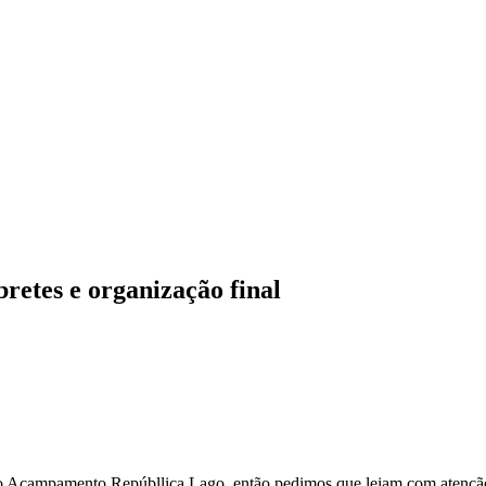
retes e organização final
o Acampamento Repúbllica Lago, então pedimos que leiam com atenção t