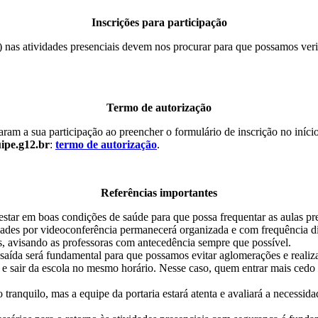
Inscrições para participação
) nas atividades presenciais devem nos procurar para que possamos verif
Termo de autorização
izaram a sua participação ao preencher o formulário de inscrição no iní
ipe.g12.br
:
termo de autorização
.
Referências importantes
star em boas condições de saúde para que possa frequentar as aulas pr
idades por videoconferência permanecerá organizada e com frequência diá
s, avisando as professoras com antecedência sempre que possível.
aída será fundamental para que possamos evitar aglomerações e reali
 e sair da escola no mesmo horário. Nesse caso, quem entrar mais cedo o
 tranquilo, mas a equipe da portaria estará atenta e avaliará a necessid