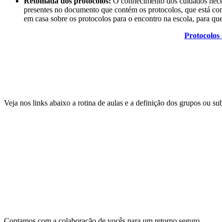
Retomada dos protocolos:
O conhecimento dos cuidados necess
presentes no documento que contém os protocolos, que está co
em casa sobre os protocolos para o encontro na escola, para q
Protocolos 
Veja nos links abaixo a rotina de aulas e a definição dos grupos ou s
Contamos com a colaboração de vocês para um retorno seguro.