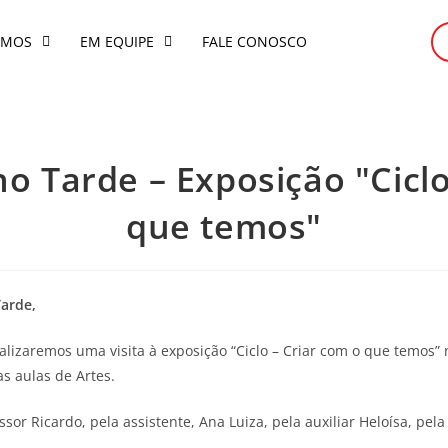
OMOS
EM EQUIPE
FALE CONOSCO
Ano Tarde – Exposição "Cicl
que temos"
Tarde,
ealizaremos uma visita à exposição “Ciclo – Criar com o que temos”
s aulas de Artes.
or Ricardo, pela assistente, Ana Luiza, pela auxiliar Heloísa, pel