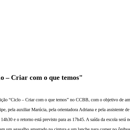
lo – Criar com o que temos"
sição “Ciclo – Criar com o que temos” no CCBB, com o objetivo de ampl
pe, pela auxiliar Marúcia, pela orientadora Adriana e pela assistente de
h30 e o retorno está previsto para as 17h45. A saída da escola será no
gam um agasalho amarrado na cintura e um lanche para comer no ônibus