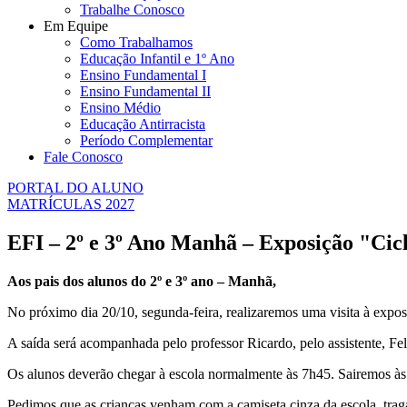
Trabalhe Conosco
Em Equipe
Como Trabalhamos
Educação Infantil e 1º Ano
Ensino Fundamental I
Ensino Fundamental II
Ensino Médio
Educação Antirracista
Período Complementar
Fale Conosco
PORTAL DO ALUNO
MATRÍCULAS 2027
EFI – 2º e 3º Ano Manhã – Exposição "Cic
Aos pais dos alunos do 2º e 3º ano – Manhã,
No próximo dia 20/10, segunda-feira, realizaremos uma visita à expo
A saída será acompanhada pelo professor Ricardo, pelo assistente, Feli
Os alunos deverão chegar à escola normalmente às 7h45. Sairemos às 14
Pedimos que as crianças venham com a camiseta cinza da escola, tra