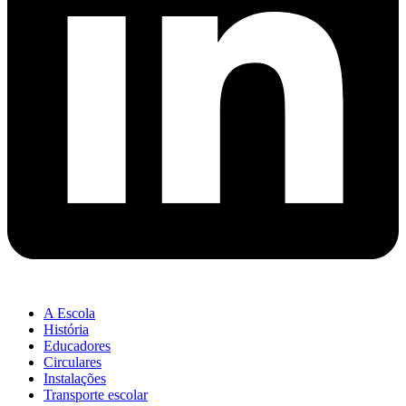
A Escola
História
Educadores
Circulares
Instalações
Transporte escolar