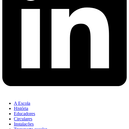
A Escola
História
Educadores
Circulares
Instalações