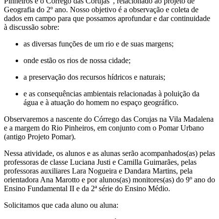
Pinheiros e o Córrego das Corujas”, relacionado ao projeto de
Geografia do 2º ano. Nosso objetivo é a observação e coleta de
dados em campo para que possamos aprofundar e dar continuidade
à discussão sobre:
as diversas funções de um rio e de suas margens;
onde estão os rios de nossa cidade;
a preservação dos recursos hídricos e naturais;
e as consequências ambientais relacionadas à poluição da
água e à atuação do homem no espaço geográfico.
Observaremos a nascente do Córrego das Corujas na Vila Madalena
e a margem do Rio Pinheiros, em conjunto com o Pomar Urbano
(antigo Projeto Pomar).
Nessa atividade, os alunos e as alunas serão acompanhados(as) pelas
professoras de classe Luciana Justi e Camilla Guimarães, pelas
professoras auxiliares Lara Nogueira e Dandara Martins, pela
orientadora Ana Marotto e por alunos(as) monitores(as) do 9º ano do
Ensino Fundamental II e da 2ª série do Ensino Médio.
Solicitamos que cada aluno ou aluna: