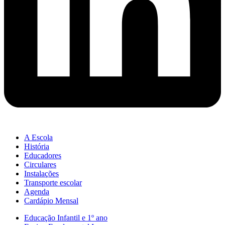
A Escola
História
Educadores
Circulares
Instalações
Transporte escolar
Agenda
Cardápio Mensal
Educação Infantil e 1º ano