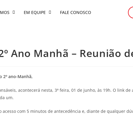
OMOS
EM EQUIPE
FALE CONOSCO
 2º Ano Manhã – Reunião d
do 2º ano-Manhã,
sáveis, acontecerá nesta, 3ª feira, 01 de junho, às 19h. O link de 
ada um.
 o acesso com 5 minutos de antecedência e, diante de qualquer d