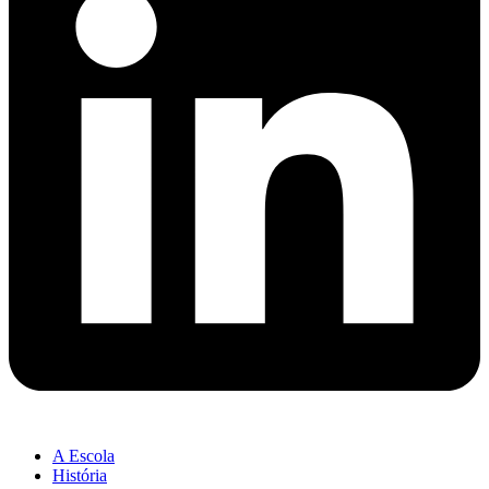
A Escola
História