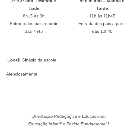
2º e 3º ano – Manhã e
4º e 5º ano – Manhã e
Tarde
Tarde
8h15 às 9h
11h às 11h45
Entrada dos pais a partir
Entrada dos pais a partir
das 7h45
das 10h45
Local:
Ginásio da escola
Atenciosamente,
Orientação Pedagógica e Educacional
Educação Infantil e Ensino Fundamental I