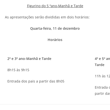
Figurino do 5 ºano-Manhã e Tarde
As apresentações serão divididas em dois horários:
Quarta-feira, 11 de dezembro
Horários
2º e 3º ano-Manhã e Tarde
4º e 5º 
Tarde
8h15 às 9h15
11h às 1
Entrada dos pais a partir das 8h05
Entrada 
partir d