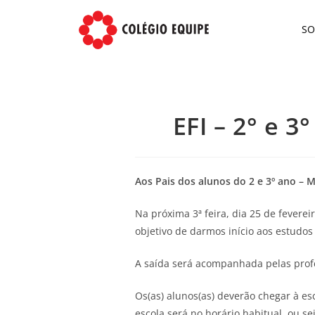
S
EFI – 2° e 
Aos Pais dos alunos do 2 e 3º ano – 
Na próxima 3ª feira, dia 25 de fever
objetivo de darmos início aos estudos
A saída será acompanhada pelas profes
Os(as) alunos(as) deverão chegar à es
escola será no horário habitual, ou se