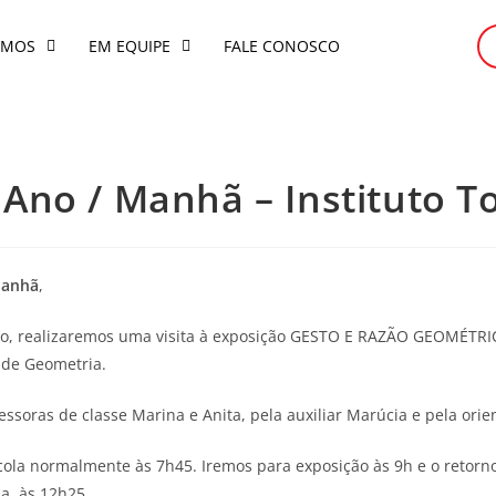
OMOS
EM EQUIPE
FALE CONOSCO
3° Ano / Manhã – Instituto 
Manhã
,
eiro, realizaremos uma visita à exposição GESTO E RAZÃO GEOMÉTRI
 de Geometria.
soras de classe Marina e Anita, pela auxiliar Marúcia e pela ori
cola normalmente às 7h45. Iremos para exposição às 9h e o retorno
ja, às 12h25.