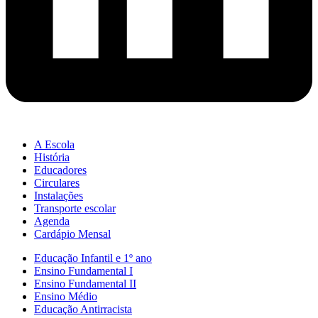
A Escola
História
Educadores
Circulares
Instalações
Transporte escolar
Agenda
Cardápio Mensal
Educação Infantil e 1º ano
Ensino Fundamental I
Ensino Fundamental II
Ensino Médio
Educação Antirracista