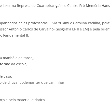
 de lazer na Represa de Guarapiranga) e o Centro Pró-Memória Han
panhados pelas professoras Silvia Yukimi e Carolina Padilha, pelas 
ssor Antônio Carlos de Carvalho (Geografia EF II e EM) e pela orie
o Fundamental II.
a manhã e da tarde);
iforme
da escola;
de casa;
o de chuva, podemos ter que caminhar
ço e pelo material didático.