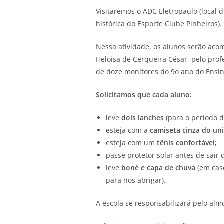
Visitaremos o ADC Eletropaulo (local
histórica do Esporte Clube Pinheiros).
Nessa atividade, os alunos serão acom
Heloisa de Cerqueira César, pelo profe
de doze monitores do 9o ano do Ensin
Solicitamos que cada aluno:
leve
dois lanches
(para o período d
esteja com a
camiseta cinza do un
esteja com um
tênis confortável
;
passe protetor solar antes de sair 
leve
boné e capa de chuva
(em cas
para nos abrigar).
A escola se responsabilizará pelo almo