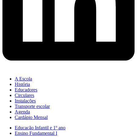
A Escola
História
Educadores
Circulares
Instalações
Transporte escolar
Agenda
Cardápio Mensal
Educação Infantil e 1º ano
Ensino Fundamental I