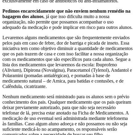
exclusivamente em caso de antibióticos ou anti-inflamatórios.
Pedimos encarecidamente que não enviem nenhum remédio na
bagagem dos alunos
, já que isso dificulta muito a nossa
organização, não permite que possamos acompanhar o uso
adequado da medicação e pode implicar em risco para outros alunos.
Levaremos alguns medicamentos que são frequentemente enviados
pelos pais em caso de febre, dor de barriga e picada de inseto. Essa
iniciativa tem como objetivo diminuir a quantidade de medicamentos
que os pais trazem de casa e com isso facilitar a nossa organização
com os medicamentos que são específicos para cada aluno. Segue a
lista dos medicamentos que levaremos da escola: Ibuprofeno
(Alivium), Dipirona (Novalgina), Paracetamol (Tylenol), Andantol e
Polaramini (pomadas antialérgicas), e pomadas à base de
medicamento natural – de Arnica, para batidas e contusões, e de
Calêndula, cicatrizante.
Nenhum medicamento será ministrado para os alunos sem o prévio
conhecimento dos pais. Qualquer medicamento que os pais queiram
deixar previamente autorizado, para que não seja necessário
telefonar de lá, precisa estar anotado na Ficha de Medicamentos. A
medicação de uso eventual será administrada mediante telefonema
às famílias. Caso algum aluno adoeça e não possamos ou não seja
suficiente medicá-lo no acampamento, os responsáveis serão
comunicados sobre a necessidade de buscar seu filho.