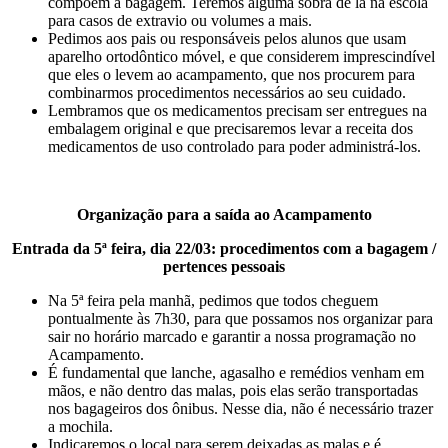
compõem a bagagem. Teremos alguma sobra de lã na escola
para casos de extravio ou volumes a mais.
Pedimos aos pais ou responsáveis pelos alunos que usam
aparelho ortodôntico móvel, e que considerem imprescindível
que eles o levem ao acampamento, que nos procurem para
combinarmos procedimentos necessários ao seu cuidado.
Lembramos que os medicamentos precisam ser entregues na
embalagem original e que precisaremos levar a receita dos
medicamentos de uso controlado para poder administrá-los.
Organização para a saída ao Acampamento
Entrada da 5ª feira, dia 22/03: procedimentos com a bagagem /
pertences pessoais
Na 5ª feira pela manhã, pedimos que todos cheguem
pontualmente às 7h30, para que possamos nos organizar para
sair no horário marcado e garantir a nossa programação no
Acampamento.
É fundamental que lanche, agasalho e remédios venham em
mãos, e não dentro das malas, pois elas serão transportadas
nos bagageiros dos ônibus. Nesse dia, não é necessário trazer
a mochila.
Indicaremos o local para serem deixadas as malas e é