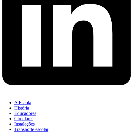
A Escola
História
Educadores
Circulares
Instalações
Transporte escolar