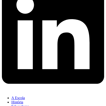
A Escola
História