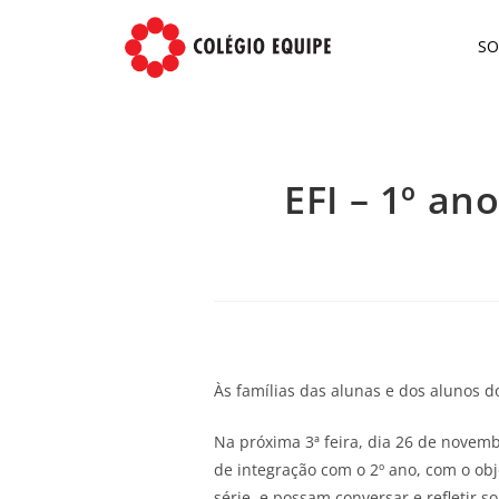
S
EFI – 1º an
Às famílias das alunas e dos alunos d
Na próxima 3ª feira, dia 26 de novem
de integração com o 2º ano, com o ob
série, e possam conversar e refletir 