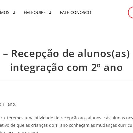
OMOS
EM EQUIPE
FALE CONOSCO
o – Recepção de alunos(as)
integração com 2º ano
o 1º ano,
bro, teremos uma atividade de recepção aos alunos e às alunas no
jetivo de que as crianças do 1º ano conheçam as mudanças curricul
sobre essa passagem.