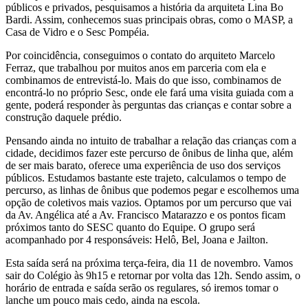
públicos e privados, pesquisamos a história da arquiteta Lina Bo
Bardi. Assim, conhecemos suas principais obras, como o MASP, a
Casa de Vidro e o Sesc Pompéia.
Por coincidência, conseguimos o contato do arquiteto Marcelo
Ferraz, que trabalhou por muitos anos em parceria com ela e
combinamos de entrevistá-lo. Mais do que isso, combinamos de
encontrá-lo no próprio Sesc, onde ele fará uma visita guiada com a
gente, poderá responder às perguntas das crianças e contar sobre a
construção daquele prédio.
Pensando ainda no intuito de trabalhar a relação das crianças com a
cidade, decidimos fazer este percurso de ônibus de linha que, além
de ser mais barato, oferece uma experiência de uso dos serviços
públicos. Estudamos bastante este trajeto, calculamos o tempo de
percurso, as linhas de ônibus que podemos pegar e escolhemos uma
opção de coletivos mais vazios. Optamos por um percurso que vai
da Av. Angélica até a Av. Francisco Matarazzo e os pontos ficam
próximos tanto do SESC quanto do Equipe. O grupo será
acompanhado por 4 responsáveis: Helô, Bel, Joana e Jailton.
Esta saída será na próxima terça-feira, dia 11 de novembro. Vamos
sair do Colégio às 9h15 e retornar por volta das 12h. Sendo assim, o
horário de entrada e saída serão os regulares, só iremos tomar o
lanche um pouco mais cedo, ainda na escola.