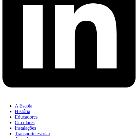
A Escola
História
Educadores
Circulares
Instalações
Transporte escolar