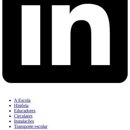
A Escola
História
Educadores
Circulares
Instalações
Transporte escolar