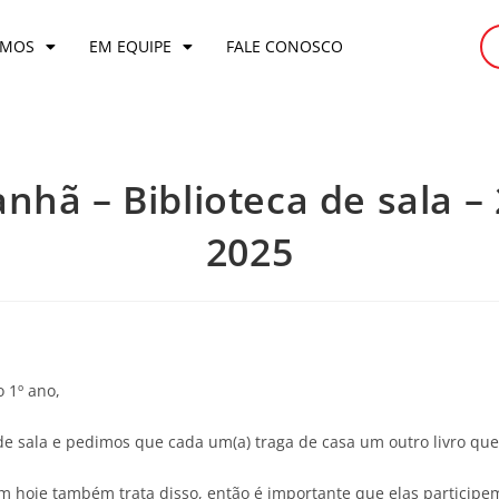
OMOS
EM EQUIPE
FALE CONOSCO
anhã – Biblioteca de sala –
2025
o 1º ano,
e sala e pedimos que cada um(a) traga de casa um outro livro que
am hoje também trata disso, então é importante que elas participe