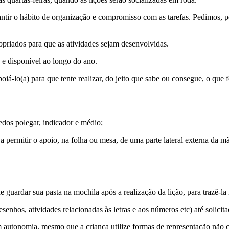
antir o hábito de organização e compromisso com as tarefas. Pedimos, p
opriados para que as atividades sejam desenvolvidas.
 e disponível ao longo do ano.
poiá-lo(a) para que tente realizar, do jeito que sabe ou consegue, o que 
edos polegar, indicador e médio;
a permitir o apoio, na folha ou mesa, de uma parte lateral externa da m
de guardar sua pasta na mochila após a realização da lição, para trazê-l
nhos, atividades relacionadas às letras e aos números etc) até solicitaç
m autonomia, mesmo que a criança utilize formas de representação não 