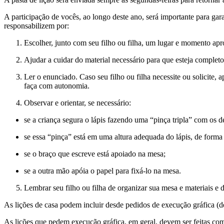
A participação de vocês, ao longo deste ano, será importante para gar
responsabilizem por:
Escolher, junto com seu filho ou filha, um lugar e momento apr
Ajudar a cuidar do material necessário para que esteja completo
Ler o enunciado. Caso seu filho ou filha necessite ou solicite, a
faça com autonomia.
Observar e orientar, se necessário:
se a criança segura o lápis fazendo uma “pinça tripla” com os d
se essa “pinça” está em uma altura adequada do lápis, de forma 
se o braço que escreve está apoiado na mesa;
se a outra mão apóia o papel para fixá-lo na mesa.
Lembrar seu filho ou filha de organizar sua mesa e materiais e 
As lições de casa podem incluir desde pedidos de execução gráfica (dese
As lições que pedem execução gráfica, em geral, devem ser feitas co