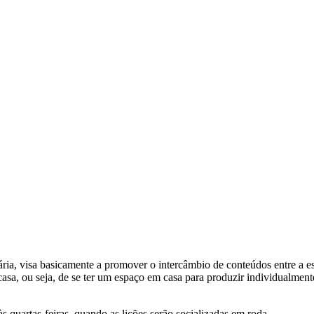
tária, visa basicamente a promover o intercâmbio de conteúdos entre a 
 casa, ou seja, de se ter um espaço em casa para produzir individualmen
às quartas-feiras, quando as lições serão socializadas em roda.