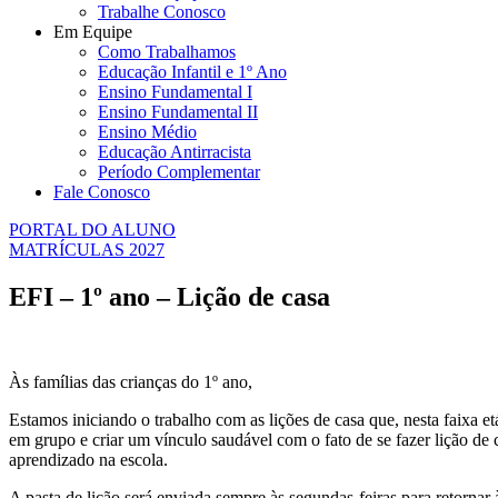
Trabalhe Conosco
Em Equipe
Como Trabalhamos
Educação Infantil e 1º Ano
Ensino Fundamental I
Ensino Fundamental II
Ensino Médio
Educação Antirracista
Período Complementar
Fale Conosco
PORTAL DO ALUNO
MATRÍCULAS 2027
EFI – 1º ano – Lição de casa
Às famílias das crianças do 1º ano,
Estamos iniciando o trabalho com as lições de casa que, nesta faixa e
em grupo e criar um vínculo saudável com o fato de se fazer lição de
aprendizado na escola.
A pasta de lição será enviada sempre às segundas-feiras para retornar 