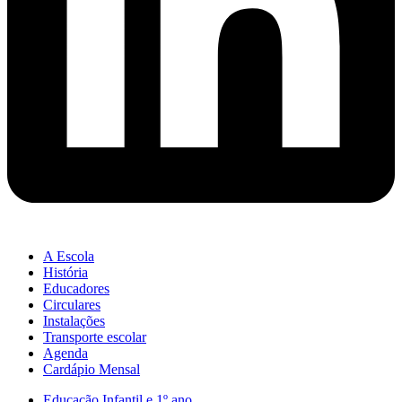
A Escola
História
Educadores
Circulares
Instalações
Transporte escolar
Agenda
Cardápio Mensal
Educação Infantil e 1º ano