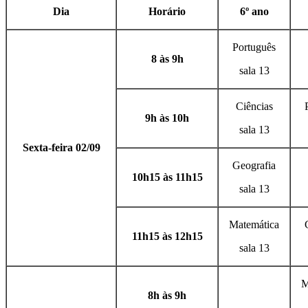
Dia
Horário
6º ano
Português
8 às 9h
sala 13
Ciências
9h às 10h
sala 13
Sexta-feira 02/09
Geografia
10h15 às 11h15
sala 13
Matemática
11h15 às 12h15
sala 13
M
8h às 9h