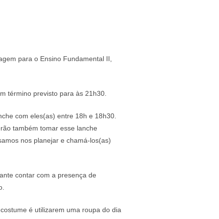
sagem para o Ensino Fundamental II,
m término previsto para às 21h30.
nche com eles(as) entre 18h e 18h30.
derão também tomar esse lanche
samos nos planejar e chamá-los(as)
tante contar com a presença de
o.
costume é utilizarem uma roupa do dia