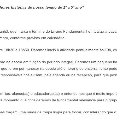
hores histórias de nosso tempo de 1º a 5º ano”
nhã, que marca o término do Ensino Fundamental I e ritualiza a pas
embro, conforme previsto em calendário.
e 18h30 e 18h50. Daremos início à atividade pontualmente às 19h, co
tarão na escola em função do período integral. Faremos um pequeno la
s que forem permanecer na escola até o horário do encerramento po
) responsáveis nos avisem, pela agenda ou na recepção, para que pos
mílias, alunos(as) e educadores(as) e entendemos que é muito impor
ste momento que consideramos de fundamental relevância para o grup
s tragam uma muda de roupa limpa para trocar, considerando que o 