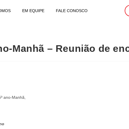
OMOS
EM EQUIPE
FALE CONOSCO
 ano-Manhã – Reunião de en
 5º ano-Manhã,
ano