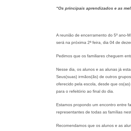
“Os principais aprendizados e as mel
A reunião de encerramento do 5º ano-Ma
será na próxima 2ª feira, dia 04 de dez
Pedimos que os familiares cheguem entr
Nesse dia, os alunos e as alunas já es
Seus(suas) irmãos(ãs) de outros grupo
oferecido pela escola, desde que os(as
para o refeitório ao final do dia.
Estamos propondo um encontro entre fa
representantes de todas as famílias ne
Recomendamos que os alunos e as aluna