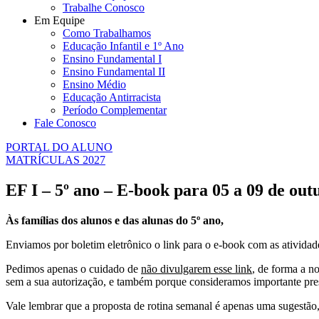
Trabalhe Conosco
Em Equipe
Como Trabalhamos
Educação Infantil e 1º Ano
Ensino Fundamental I
Ensino Fundamental II
Ensino Médio
Educação Antirracista
Período Complementar
Fale Conosco
PORTAL DO ALUNO
MATRÍCULAS 2027
EF I – 5º ano – E-book para 05 a 09 de out
Às famílias dos alunos e das alunas do 5º ano,
Enviamos por boletim eletrônico o link para o e-book com as ativida
Pedimos apenas o cuidado de
não divulgarem esse link
, de forma a n
sem a sua autorização, e também porque consideramos importante pres
Vale lembrar que a proposta de rotina semanal é apenas uma sugestão, 