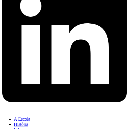
A Escola
História