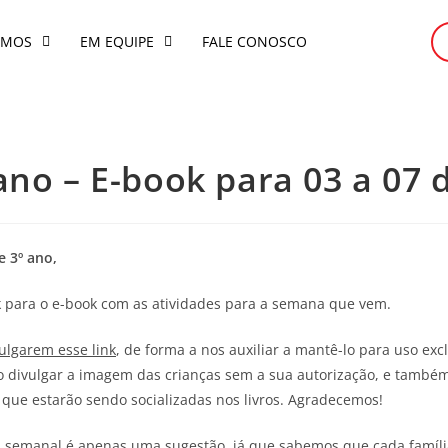
OMOS
EM EQUIPE
FALE CONOSCO
 ano – E-book para 03 a 07
e 3º ano,
nk para o e-book com as atividades para a semana que vem.
ulgarem esse link
, de forma a nos auxiliar a mantê-lo para uso exc
o divulgar a imagem das crianças sem a sua autorização, e tamb
que estarão sendo socializadas nos livros. Agradecemos!
a semanal é apenas uma sugestão, já que sabemos que cada família