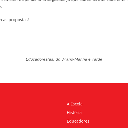
e.
m as propostas!
Educadores(as) do 3º ano-Manhã e Tarde
A Escola
História
Educadores