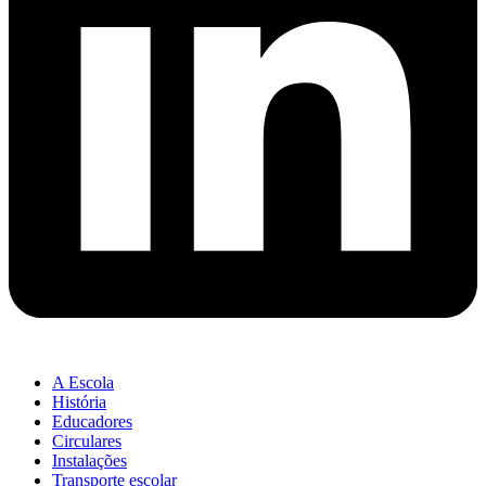
A Escola
História
Educadores
Circulares
Instalações
Transporte escolar