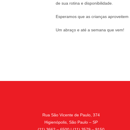
de sua rotina e disponibilidade.
Esperamos que as crianças aproveitem 
Um abraço e até a semana que vem!
Rua São Vicente de Paulo, 374
Higienópolis, São Paulo – SP
(11) 3662 – 6500 | (11) 3579 – 9150