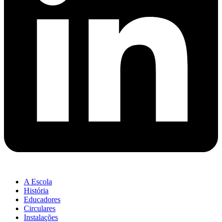
A Escola
História
Educadores
Circulares
Instalações