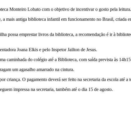
oteca Monteiro Lobato com o objetivo de incentivar o gosto pela leitura
te, a mais antiga biblioteca infantil em funcionamento no Brasil, criad
filha possa emprestar livros da biblioteca, a recomendação é ir à bibl
ntadora Joana Elkis e pelo Inspetor Jailton de Jesus.
uma caminhada do colégio até a Biblioteca, com saída prevista às 14h15
 tragam um agasalho amarrado na cintura.
 criança. O pagamento deverá ser feito na secretaria da escola até a te
eguem impressa na secretaria, também até o dia 15 de agosto.