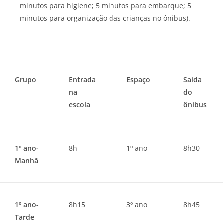
minutos para higiene; 5 minutos para embarque; 5
minutos para organização das crianças no ônibus).
Grupo
Entrada
Espaço
Saída
na
do
escola
ônibus
1º ano-
8h
1º ano
8h30
Manhã
1º ano-
8h15
3º ano
8h45
Tarde