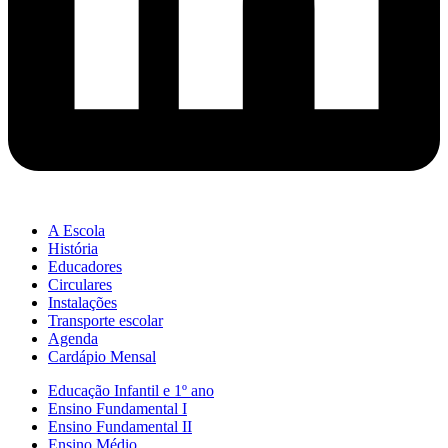
A Escola
História
Educadores
Circulares
Instalações
Transporte escolar
Agenda
Cardápio Mensal
Educação Infantil e 1º ano
Ensino Fundamental I
Ensino Fundamental II
Ensino Médio