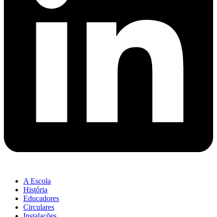
A Escola
História
Educadores
Circulares
Instalações