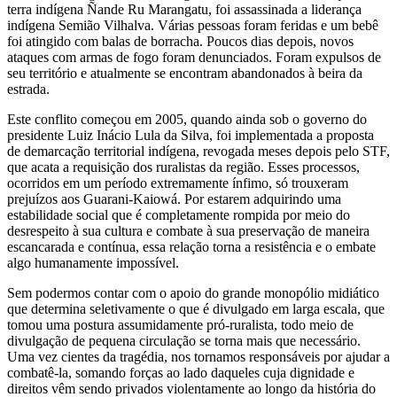
terra indígena Ñande Ru Marangatu, foi assassinada a liderança
indígena Semião Vilhalva. Várias pessoas foram feridas e um bebê
foi atingido com balas de borracha. Poucos dias depois, novos
ataques com armas de fogo foram denunciados. Foram expulsos de
seu território e atualmente se encontram abandonados à beira da
estrada.
Este conflito começou em 2005, quando ainda sob o governo do
presidente Luiz Inácio Lula da Silva, foi implementada a proposta
de demarcação territorial indígena, revogada meses depois pelo STF,
que acata a requisição dos ruralistas da região. Esses processos,
ocorridos em um período extremamente ínfimo, só trouxeram
prejuízos aos Guarani-Kaiowá. Por estarem adquirindo uma
estabilidade social que é completamente rompida por meio do
desrespeito à sua cultura e combate à sua preservação de maneira
escancarada e contínua, essa relação torna a resistência e o embate
algo humanamente impossível.
Sem podermos contar com o apoio do grande monopólio midiático
que determina seletivamente o que é divulgado em larga escala, que
tomou uma postura assumidamente pró-ruralista, todo meio de
divulgação de pequena circulação se torna mais que necessário.
Uma vez cientes da tragédia, nos tornamos responsáveis por ajudar a
combatê-la, somando forças ao lado daqueles cuja dignidade e
direitos vêm sendo privados violentamente ao longo da história do