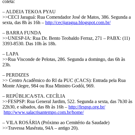
coleta:
– ALDEIA TEKOA PYAU
>>CECI Jaraguá: Rua Comendador José de Matos, 386. Segunda a
sexta, das 8h às 16h –
http://cecijaragua.blogspot.com.br/
– BARRA FUNDA
>>UNESP-IA: Rua Dr. Bento Teobaldo Ferraz, 271 – PABX: (11)
3393-8530. Das 10h às 18h.
– LAPA
>>Rua Visconde de Pelotas, 286. Segunda a domingo, das 6h às
23h.
– PERDIZES
>> Centro Acadêmico do RI da PUC (CACS): Entrada pela Rua
Monte Alegre, 984 ou Rua Ministro Godói, 969.
– REPÚBLICA/STA. CECÍLIA
>>FESPSP: Rua General Jardim, 522. Segunda a sexta, das 7h30 às
22h30, e sábados, das 8h às 16h –
http://fespsp.org.br/
http://www.salacrisantempo.com.br/home/
– VILA ROSÁRIA (Próximo ao Cemitério da Saudade)
>>Travessa Masérata, 94A – antigo 20).