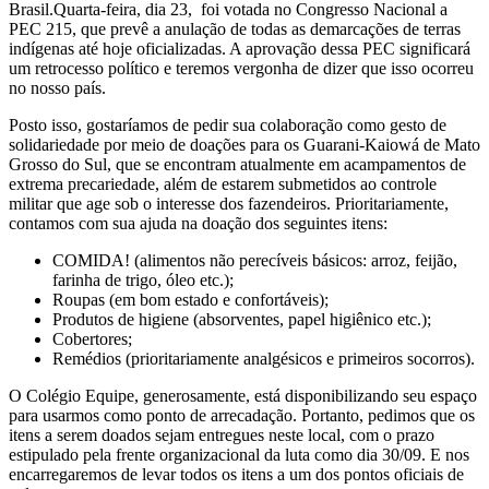
Brasil.Quarta-feira, dia 23, foi votada no Congresso Nacional a
PEC 215, que prevê a anulação de todas as demarcações de terras
indígenas até hoje oficializadas. A aprovação dessa PEC significará
um retrocesso político e teremos vergonha de dizer que isso ocorreu
no nosso país.
Posto isso, gostaríamos de pedir sua colaboração como gesto de
solidariedade por meio de doações para os Guarani-Kaiowá de Mato
Grosso do Sul, que se encontram atualmente em acampamentos de
extrema precariedade, além de estarem submetidos ao controle
militar que age sob o interesse dos fazendeiros. Prioritariamente,
contamos com sua ajuda na doação dos seguintes itens:
COMIDA! (alimentos não perecíveis básicos: arroz, feijão,
farinha de trigo, óleo etc.);
Roupas (em bom estado e confortáveis);
Produtos de higiene (absorventes, papel higiênico etc.);
Cobertores;
Remédios (prioritariamente analgésicos e primeiros socorros).
O Colégio Equipe, generosamente, está disponibilizando seu espaço
para usarmos como ponto de arrecadação. Portanto, pedimos que os
itens a serem doados sejam entregues neste local, com o prazo
estipulado pela frente organizacional da luta como dia 30/09. E nos
encarregaremos de levar todos os itens a um dos pontos oficiais de