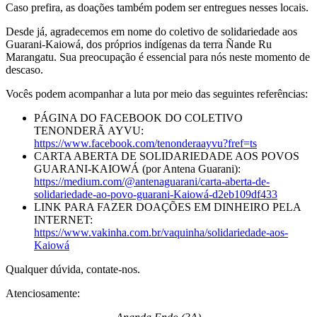
Caso prefira, as doações também podem ser entregues nesses locais.
Desde já, agradecemos em nome do coletivo de solidariedade aos
Guarani-Kaiowá, dos próprios indígenas da terra Ñande Ru
Marangatu. Sua preocupação é essencial para nós neste momento de
descaso.
Vocês podem acompanhar a luta por meio das seguintes referências:
PÁGINA DO FACEBOOK DO COLETIVO
TENONDERÃ AYVU:
https://www.facebook.com/tenonderaayvu?fref=ts
CARTA ABERTA DE SOLIDARIEDADE AOS POVOS
GUARANI-KAIOWÁ (por Antena Guarani):
https://medium.com/@antenaguarani/carta-aberta-de-
solidariedade-ao-povo-guarani-Kaiowá-d2eb109df433
LINK PARA FAZER DOAÇÕES EM DINHEIRO PELA
INTERNET:
https://www.vakinha.com.br/vaquinha/solidariedade-aos-
Kaiowá
Qualquer dúvida, contate-nos.
Atenciosamente: