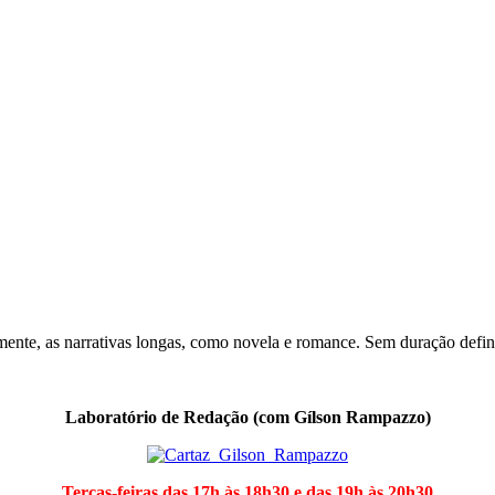
almente, as narrativas longas, como novela e romance. Sem duração defi
Laboratório de Redação (com Gílson Rampazzo)
Terças-feiras das 17h às 18h30 e das 19h às 20h30