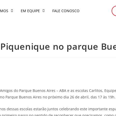
OMOS
EM EQUIPE
FALE CONOSCO
 Piquenique no parque Bu
Amigos do Parque Buenos Aires – ABA e as escolas Carlitos, Equipe
no Parque Buenos Aires no próximo dia 26 de abril, das 17 às 19h.
nos dessas escolas estarão juntos celebrando este importante esp
 primeiro passo no sentido de reconhecer que precisamos, como c