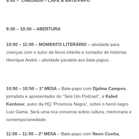
9:00 – CHEGADA – CAFÉ & BATE-PAPO
9:30 – 10:00 – ABERTURA
10:00 – 11:00 – MOMENTO LITERÁRIO
– atividade para
crianças com o autor de livros infantis e contador de histórias
Henrique André – atividade paralela aos bate-papos.
10:00 – 10:50
–
1º MESA –
Bate-papo com
Djalma Campos
,
jornalista e apresentador do “Seis Um Podcast”, e
Kaled
Kanbour
, autor da HQ “Província Negra”, sobre o herói negro
Luiz Gama. Será uma rica conversa sobre cultura, memoraria e
contemporaneidade.
11:00 – 11:50
–
2ª MESA
– Bate-papo com
Neon Cunha
,