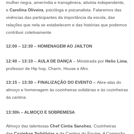
mulher negra, ameríndia e transgênera, ativista independente,
e
Carolina Oliveira
, psicóloga e psicanalista. Falaremos das
vivências das participantes da importância da escola, das
relações que nela se estabelecem e das histórias que podemos
contribuir coletivamente.
12:00 – 12:30
–
HOMENAGEM AO JAILTON
12:40 – 13:10
–
AULA DE DANÇA
– Ministrada por
Helio Lima
,
professor de Hip hop, Charm, House e Afro.
13:15 – 13:30
–
FINALIZAÇÃO DO EVENTO –
Abre-alas do
almoço e homenagem às cozinheiras solidárias e às cozinheiras
da cantina.
13:30h – ALMOÇO E SOBREMESA
Almoço das talentosas
Chef Cintia Sanchez
, Cozinheiras
das
Cozinhas Solidárias
e da Cantina do Equipe. A Comissão