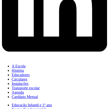
A Escola
História
Educadores
Circulares
Instalações
Transporte escolar
Agenda
Cardápio Mensal
Educação Infantil e 1º ano