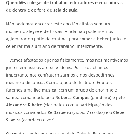
Querid@s colegas de trabalho, educadores e educadoras
de dentro e de fora de sala de aula,
Não podemos encerrar este ano tão atípico sem um
momento alegre e de trocas. Ainda não podemos nos
aglomerar no pátio da cantina, para comer e beber juntos e
celebrar mais um ano de trabalho, infelizmente.
Tivemos afastados apenas fisicamente, mas nos mantivemos
juntos em nossos afetos e ideais. Por isso achamos
importante nos confraternizarmos e nos despedirmos,
mesmo a distância. Com a ajuda do Instituto Equipe,
faremos uma
live musical
com um grupo de chorinho e
samba comandado pela
Roberta Campos
(pandeiro) e pelo
Alexandre Ribeiro
(clarinete), com a participação dos
músicos convidados
Zé Barbeiro
(violão 7 cordas) e o
Cleber
Silveira
(acordeon e voz).
O evento acontecerá pelo canal do Colégio Equipe no