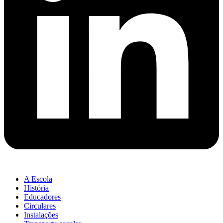
A Escola
História
Educadores
Circulares
Instalações