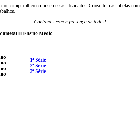
 compartilhem conosco essas atividades. Consultem as tabelas com as 
abalhos.
Contamos com a presença de todos!
dametal II
Ensino Médio
Ano
1ª Série
Ano
2ª Série
Ano
3ª Série
Ano