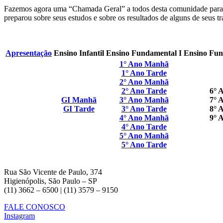
Fazemos agora uma “Chamada Geral” a todos desta comunidade para que
preparou sobre seus estudos e sobre os resultados de alguns de seus tr
Apresentação
Ensino Infantil
Ensino Fundamental I
Ensino Fun
1° Ano Manhã
1° Ano Tarde
2° Ano Manhã
2° Ano Tarde
6° 
GI Manhã
3° Ano Manhã
7° 
GI Tarde
3° Ano Tarde
8° 
4° Ano Manhã
9° 
4° Ano Tarde
5° Ano Manhã
5° Ano Tarde
Rua São Vicente de Paulo, 374
Higienópolis, São Paulo – SP
(11) 3662 – 6500 | (11) 3579 – 9150
FALE CONOSCO
Instagram