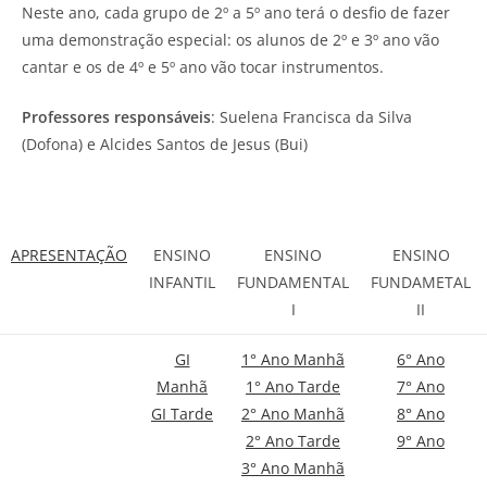
Neste ano, cada grupo de 2º a 5º ano terá o desfio de fazer
uma demonstração especial: os alunos de 2º e 3º ano vão
cantar e os de 4º e 5º ano vão tocar instrumentos.
Professores responsáveis
: Suelena Francisca da Silva
(Dofona) e Alcides Santos de Jesus (Bui)
APRESENTAÇÃO
ENSINO
ENSINO
ENSINO
INFANTIL
FUNDAMENTAL
FUNDAMETAL
I
II
GI
1° Ano Manhã
6° Ano
Manhã
1° Ano Tarde
7° Ano
GI Tarde
2° Ano Manhã
8° Ano
2° Ano Tarde
9° Ano
3° Ano Manhã