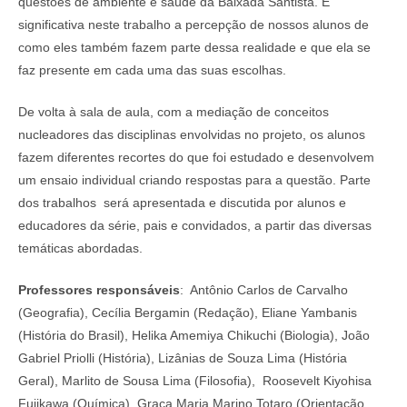
questões de ambiente e saúde da Baixada Santista. É
significativa neste trabalho a percepção de nossos alunos de
como eles também fazem parte dessa realidade e que ela se
faz presente em cada uma das suas escolhas.
De volta à sala de aula, com a mediação de conceitos
nucleadores das disciplinas envolvidas no projeto, os alunos
fazem diferentes recortes do que foi estudado e desenvolvem
um ensaio individual criando respostas para a questão. Parte
dos trabalhos será apresentada e discutida por alunos e
educadores da série, pais e convidados, a partir das diversas
temáticas abordadas.
Professores responsáveis
: Antônio Carlos de Carvalho
(Geografia), Cecília Bergamin (Redação), Eliane Yambanis
(História do Brasil), Helika Amemiya Chikuchi (Biologia), João
Gabriel Priolli (História), Lizânias de Souza Lima (História
Geral), Marlito de Sousa Lima (Filosofia), Roosevelt Kiyohisa
Fujikawa (Química), Graça Maria Marino Totaro (Orientação