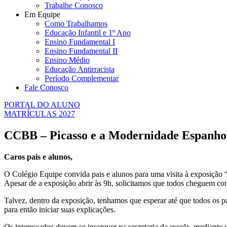
Trabalhe Conosco
Em Equipe
Como Trabalhamos
Educação Infantil e 1º Ano
Ensino Fundamental I
Ensino Fundamental II
Ensino Médio
Educação Antirracista
Período Complementar
Fale Conosco
PORTAL DO ALUNO
MATRÍCULAS 2027
CCBB – Picasso e a Modernidade Espanho
Caros pais e alunos,
O Colégio Equipe convida pais e alunos para uma visita à exposição 
Apesar de a exposição abrir às 9h, solicitamos que todos cheguem com
Talvez, dentro da exposição, tenhamos que esperar até que todos os p
para então iniciar suas explicações.
Os interessados devem se inscrever na secretaria da escola, mediant