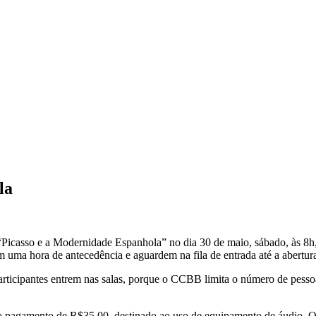
la
“Picasso e a Modernidade Espanhola” no dia 30 de maio, sábado, às 8h
 uma hora de antecedência e aguardem na fila de entrada até a abertur
articipantes entrem nas salas, porque o CCBB limita o número de pesso
e o pagamento de R$35,00, destinado ao uso de equipamento de áudio. O 