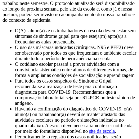
trabalho neste semestre. O protocolo atualizado será disponibilizado
ao longo da próxima semana pelo site da escola e, como já é nossa
postura, poderá ser revisto no acompanhamento do nosso trabalho e
do contexto da epidemia.
O(A)s aluno(a)s e os trabalhadores da escola devem estar sem
sintomas de síndrome gripal para que esteja(m) apto(a)s a
frequentar as aulas presenciais.
O uso das máscaras indicadas (cirúrgicas, N95 e PFF2) deve
ser observado por todos os que frequentam o ambiente escolar
durante todo o período de permanência na escola.
O cotidiano escolar passará a prever atividades com a
convivência sistemática entre alunos de diferentes turmas, de
forma a ampliar as condições de socialização e aprendizagem.
Para todos os casos suspeitos de Síndrome Gripal
recomenda-se a realização de teste para confirmação
diagnóstica para COVID-19. Recomendamos que a
comprovação laboratorial seja por RT-PCR ou teste rápido de
antígeno.
Havendo a confirmação do diagnóstico de COVID-19, o(a)
aluno(a) ou trabalhador(a) deverá se manter afastado das
atividades escolares no período e situações indicadas no
quadro abaixo. A escola deve necessariamente ser notificada
por meio do formulário disponível no
site da escola
.
Periodicamente o registro dos casos notificados serão