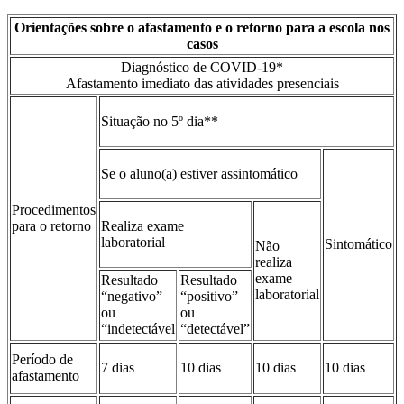
Orientações sobre o afastamento e o retorno para a escola nos
casos
Diagnóstico de COVID‐19*
Afastamento imediato das atividades presenciais
Situação no 5º dia**
Se o aluno(a) estiver assintomático
Procedimentos
para o retorno
Realiza exame
laboratorial
Sintomático
Não
realiza
exame
Resultado
Resultado
laboratorial
“negativo”
“positivo”
ou
ou
“indetectável
“detectável”
Período de
7 dias
10 dias
10 dias
10 dias
afastamento