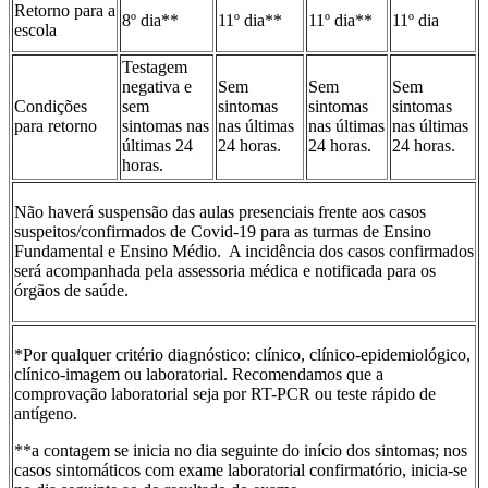
Retorno para a
8º dia**
11º dia**
11º dia**
11º dia
escola
Testagem
negativa e
Sem
Sem
Sem
Condições
sem
sintomas
sintomas
sintomas
para retorno
sintomas nas
nas últimas
nas últimas
nas últimas
últimas 24
24 horas.
24 horas.
24 horas.
horas.
Não haverá suspensão das aulas presenciais frente aos casos
suspeitos/confirmados de Covid-19 para as turmas de Ensino
Fundamental e Ensino Médio. A incidência dos casos confirmados
será acompanhada pela assessoria médica e notificada para os
órgãos de saúde.
*Por qualquer critério diagnóstico: clínico, clínico‐epidemiológico,
clínico‐imagem ou laboratorial. Recomendamos que a
comprovação laboratorial seja por RT-PCR ou teste rápido de
antígeno.
**a contagem se inicia no dia seguinte do início dos sintomas; nos
casos sintomáticos com exame laboratorial confirmatório, inicia‐se